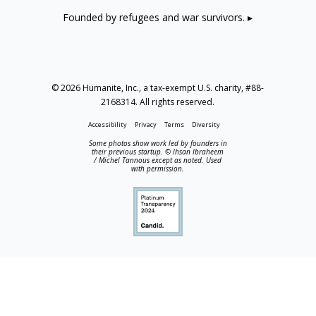
Founded by refugees and war survivors. ▸
© 2026 Humanite, Inc., a tax-exempt U.S. charity, #88-
2168314. All rights reserved.
Accessibility
Privacy
Terms
Diversity
Some photos show work led by founders in
their previous startup. © Ihsan Ibraheem
/ Michel Tannous except as noted. Used
with permission.